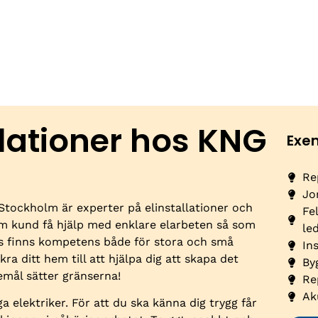
llationer hos KNG
Exe
Re
Jo
 Stockholm är experter på elinstallationer och
Fe
om kund få hjälp med enklare elarbeten så som
le
ss finns kompetens både för stora och små
In
kra ditt hem till att hjälpa dig att skapa det
By
mål sätter gränserna!
Re
Ak
a elektriker. För att du ska känna dig trygg får