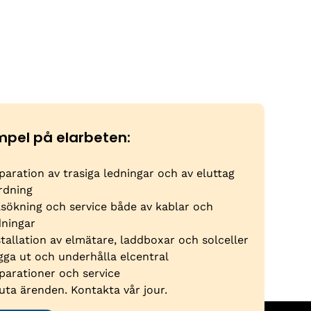
mpel på elarbeten:
paration av trasiga ledningar och av eluttag
rdning
lsökning och service både av kablar och
dningar
stallation av elmätare, laddboxar och solceller
gga ut och underhålla elcentral
parationer och service
uta ärenden. Kontakta vår jour.