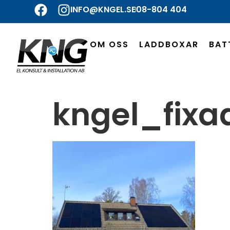
INFO@KNGEL.SE
08-804 404
OM OSS
LADDBOXAR
BAT
kngel_fixa