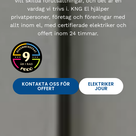
vitt skilda förutsättningar, och det är en
vardag vi trivs i. KNG El hjälper
privatpersoner, företag och föreningar med
allt inom el, med certifierade elektriker och
offert inom 24 timmar.
KONTAKTA OSS FÖR
ELEKTRIKER
OFFERT
JOUR