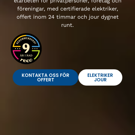
elarbeten för privatpersoner, företag och
föreningar, med certifierade elektriker,
offert inom 24 timmar och jour dygnet
runt.
KONTAKTA OSS FÖR
ELEKTRIKER
OFFERT
JOUR