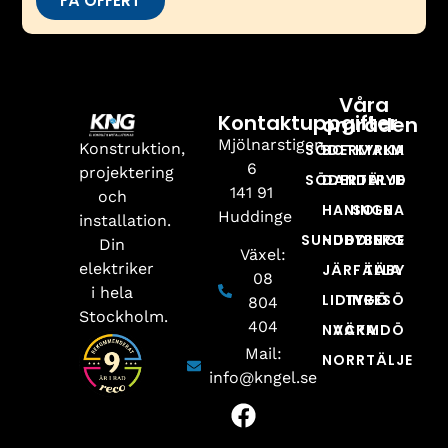
FÅ OFFERT
Våra
Kontaktuppgifter
områden
Mjölnarstigen
Konstruktion,
SÖDERMALM
BOTKYRKA
6
projektering
SÖDERTÄLJE
DANDERYD
141 91
och
HANINGE
SOLNA
Huddinge
installation.
SUNDBYBERG
HUDDINGE
Din
Växel:
elektriker
JÄRFÄLLA
TÄBY
08
i hela
LIDINGÖ
TYRESÖ
804
Stockholm.
404
NACKA
VÄRMDÖ
Mail:
NORRTÄLJE
info@kngel.se