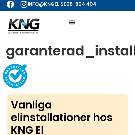
INFO@KNGEL.SE
08-804 404
garanterad_install
Vanliga
elinstallationer hos
KNG El