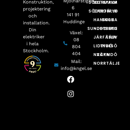
Mjölnarstigen
Konstruktion,
SÖDERMALM
BOTKYRKA
6
projektering
SÖDERTÄLJE
DANDERYD
141 91
och
HANINGE
SOLNA
Huddinge
installation.
SUNDBYBERG
HUDDINGE
Din
Växel:
elektriker
JÄRFÄLLA
TÄBY
08
i hela
LIDINGÖ
TYRESÖ
804
Stockholm.
404
NACKA
VÄRMDÖ
Mail:
NORRTÄLJE
info@kngel.se