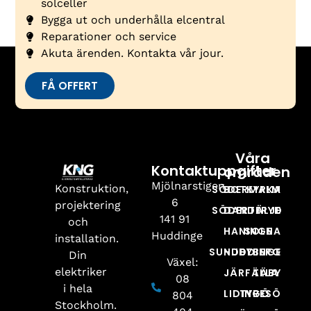
solceller
Bygga ut och underhålla elcentral
Reparationer och service
Akuta ärenden. Kontakta vår jour.
FÅ OFFERT
Våra
Kontaktuppgifter
områden
Mjölnarstigen
Konstruktion,
SÖDERMALM
BOTKYRKA
6
projektering
SÖDERTÄLJE
DANDERYD
141 91
och
HANINGE
SOLNA
Huddinge
installation.
SUNDBYBERG
HUDDINGE
Din
Växel:
elektriker
JÄRFÄLLA
TÄBY
08
i hela
LIDINGÖ
TYRESÖ
804
Stockholm.