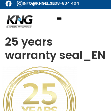
INFO@KNGEL.SE
08-804 404
25 years
warranty seal_EN