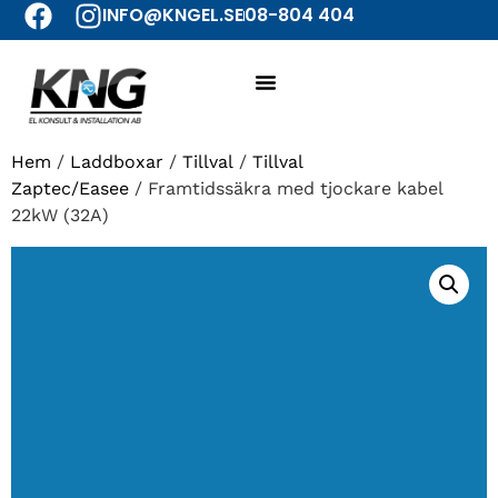
INFO@KNGEL.SE
08-804 404
Hem
/
Laddboxar
/
Tillval
/
Tillval
Zaptec/Easee
/ Framtidssäkra med tjockare kabel
22kW (32A)