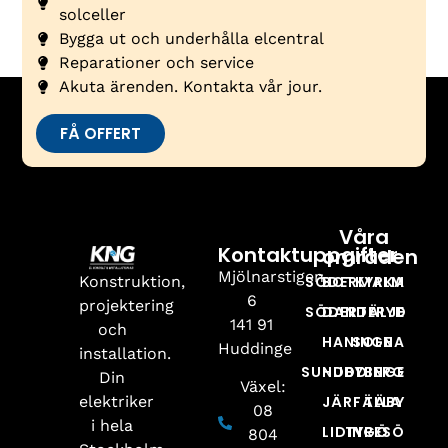
solceller
Bygga ut och underhålla elcentral
Reparationer och service
Akuta ärenden. Kontakta vår jour.
FÅ OFFERT
Våra
Kontaktuppgifter
områden
Mjölnarstigen
Konstruktion,
SÖDERMALM
BOTKYRKA
6
projektering
SÖDERTÄLJE
DANDERYD
141 91
och
HANINGE
SOLNA
Huddinge
installation.
SUNDBYBERG
HUDDINGE
Din
Växel:
elektriker
JÄRFÄLLA
TÄBY
08
i hela
LIDINGÖ
TYRESÖ
804