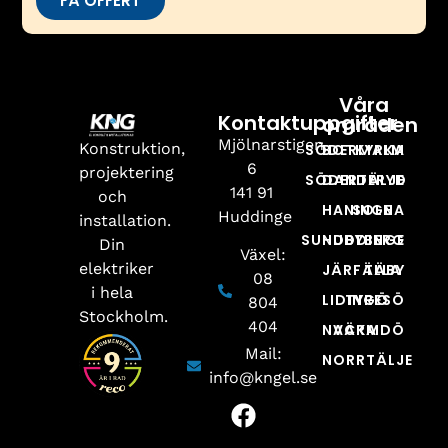
FÅ OFFERT
Våra
Kontaktuppgifter
områden
Mjölnarstigen
Konstruktion,
SÖDERMALM
BOTKYRKA
6
projektering
SÖDERTÄLJE
DANDERYD
141 91
och
HANINGE
SOLNA
Huddinge
installation.
SUNDBYBERG
HUDDINGE
Din
Växel:
elektriker
JÄRFÄLLA
TÄBY
08
i hela
LIDINGÖ
TYRESÖ
804
Stockholm.
404
NACKA
VÄRMDÖ
Mail:
NORRTÄLJE
info@kngel.se