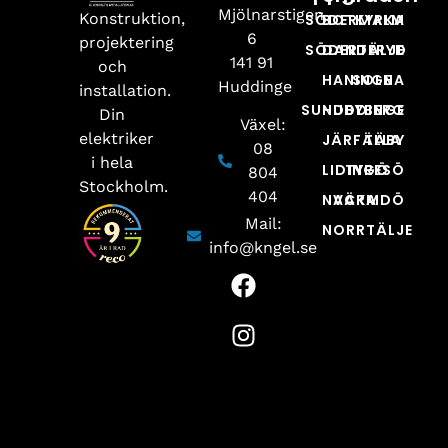
Mjölnarstigen
Konstruktion,
SÖDERMALM
BOTKYRKA
6
projektering
SÖDERTÄLJE
DANDERYD
141 91
och
HANINGE
SOLNA
Huddinge
installation.
SUNDBYBERG
HUDDINGE
Din
Växel:
elektriker
JÄRFÄLLA
TÄBY
08
i hela
LIDINGÖ
TYRESÖ
804
Stockholm.
404
NACKA
VÄRMDÖ
Mail:
NORRTÄLJE
info@kngel.se