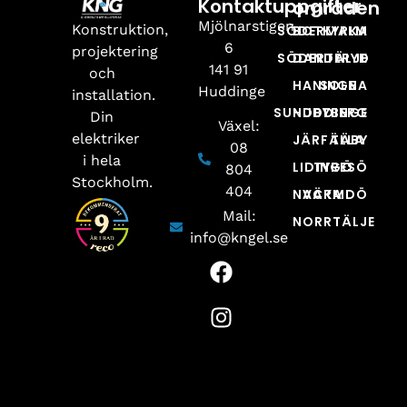
Kontaktuppgifter
områden
Mjölnarstigen
Konstruktion,
SÖDERMALM
BOTKYRKA
6
projektering
SÖDERTÄLJE
DANDERYD
141 91
och
HANINGE
SOLNA
Huddinge
installation.
SUNDBYBERG
HUDDINGE
Din
Växel:
elektriker
JÄRFÄLLA
TÄBY
08
i hela
LIDINGÖ
TYRESÖ
804
Stockholm.
404
NACKA
VÄRMDÖ
Mail:
NORRTÄLJE
info@kngel.se