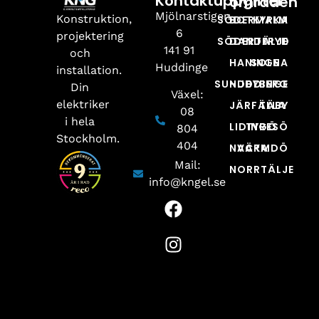
Kontaktuppgifter
områden
Mjölnarstigen
Konstruktion,
SÖDERMALM
BOTKYRKA
6
projektering
SÖDERTÄLJE
DANDERYD
141 91
och
HANINGE
SOLNA
Huddinge
installation.
SUNDBYBERG
HUDDINGE
Din
Växel:
elektriker
JÄRFÄLLA
TÄBY
08
i hela
LIDINGÖ
TYRESÖ
804
Stockholm.
404
NACKA
VÄRMDÖ
Mail:
NORRTÄLJE
info@kngel.se