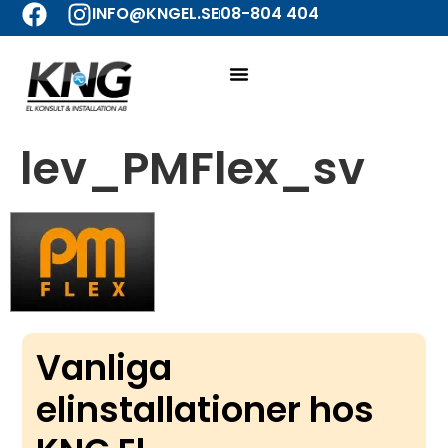
INFO@KNGEL.SE
08-804 404
lev_PMFlex_sv
Vanliga
elinstallationer hos