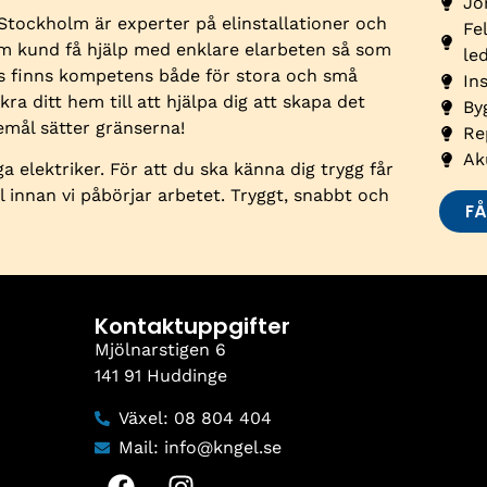
Jo
 Stockholm är experter på elinstallationer och
Fe
om kund få hjälp med enklare elarbeten så som
le
ss finns kompetens både för stora och små
In
kra ditt hem till att hjälpa dig att skapa det
By
mål sätter gränserna!
Re
Ak
a elektriker. För att du ska känna dig trygg får
ll innan vi påbörjar arbetet. Tryggt, snabbt och
FÅ
Kontaktuppgifter
Mjölnarstigen 6
141 91 Huddinge
Växel: 08 804 404
Mail: info@kngel.se