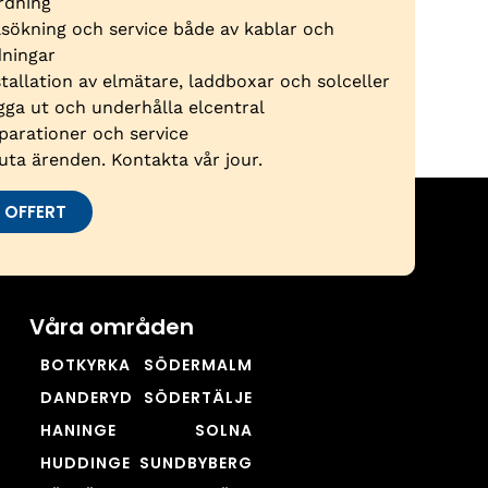
rdning
lsökning och service både av kablar och
dningar
stallation av elmätare, laddboxar och solceller
gga ut och underhålla elcentral
parationer och service
uta ärenden. Kontakta vår jour.
 OFFERT
Våra områden
BOTKYRKA
SÖDERMALM
DANDERYD
SÖDERTÄLJE
HANINGE
SOLNA
HUDDINGE
SUNDBYBERG