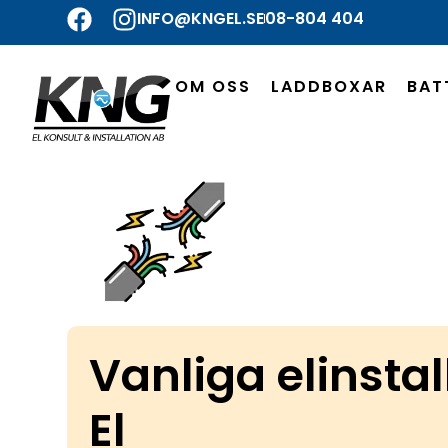
INFO@KNGEL.SE
08-804 404
OM OSS
LADDBOXAR
BAT
Vanliga elinsta
El