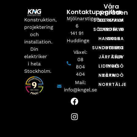
Våra
Kontaktuppgifter
områden
Mjölnarstigen
Konstruktion,
SÖDERMALM
BOTKYRKA
6
projektering
SÖDERTÄLJE
DANDERYD
141 91
och
HANINGE
SOLNA
Huddinge
installation.
SUNDBYBERG
HUDDINGE
Din
Växel:
elektriker
JÄRFÄLLA
TÄBY
08
i hela
LIDINGÖ
TYRESÖ
804
Stockholm.
404
NACKA
VÄRMDÖ
Mail:
NORRTÄLJE
info@kngel.se