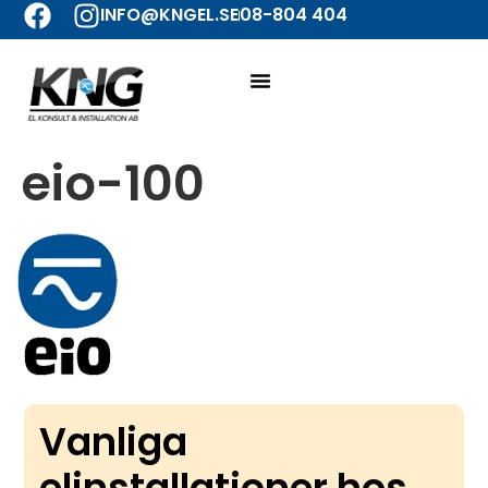
INFO@KNGEL.SE
08-804 404
eio-100
Vanliga
elinstallationer hos