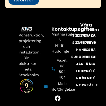
FÅ OFFERT
Våra
Kontaktuppgifter
områden
Mjölnarstigen
Konstruktion,
SÖDERMALM
BOTKYRKA
6
projektering
SÖDERTÄLJE
DANDERYD
141 91
och
HANINGE
SOLNA
Huddinge
installation.
SUNDBYBERG
HUDDINGE
Din
Växel:
elektriker
JÄRFÄLLA
TÄBY
08
i hela
LIDINGÖ
TYRESÖ
804
Stockholm.
404
NACKA
VÄRMDÖ
Mail:
NORRTÄLJE
info@kngel.se