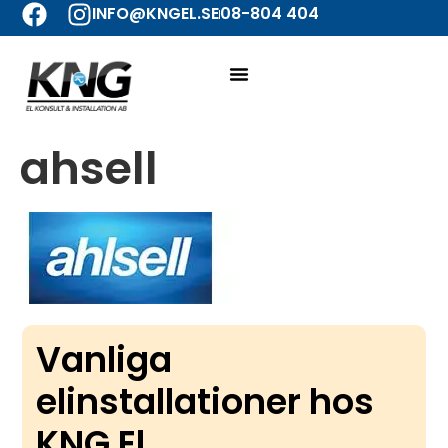
INFO@KNGEL.SE
08-804 404
ahsell
Vanliga
elinstallationer hos
KNG El