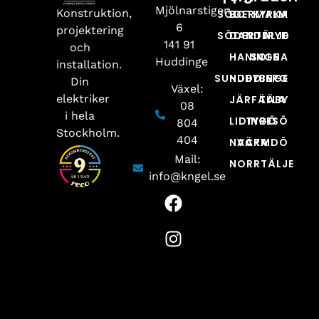
Mjölnarstigen
Konstruktion,
SÖDERMALM
BOTKYRKA
6
projektering
SÖDERTÄLJE
DANDERYD
141 91
och
HANINGE
SOLNA
Huddinge
installation.
SUNDBYBERG
HUDDINGE
Din
Växel:
elektriker
JÄRFÄLLA
TÄBY
08
i hela
LIDINGÖ
TYRESÖ
804
Stockholm.
404
NACKA
VÄRMDÖ
Mail:
NORRTÄLJE
info@kngel.se