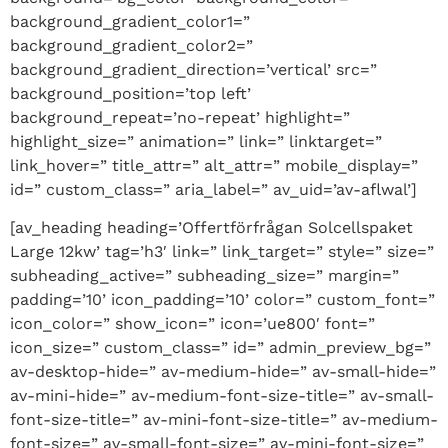
background_gradient_color1=”
background_gradient_color2=”
background_gradient_direction=’vertical’ src=”
background_position=’top left’
background_repeat=’no-repeat’ highlight=”
highlight_size=” animation=” link=” linktarget=”
link_hover=” title_attr=” alt_attr=” mobile_display=”
id=” custom_class=” aria_label=” av_uid=’av-aflwal’]
[av_heading heading=’Offertförfrågan Solcellspaket
Large 12kw’ tag=’h3′ link=” link_target=” style=” size=”
subheading_active=” subheading_size=” margin=”
padding=’10’ icon_padding=’10’ color=” custom_font=”
icon_color=” show_icon=” icon=’ue800′ font=”
icon_size=” custom_class=” id=” admin_preview_bg=”
av-desktop-hide=” av-medium-hide=” av-small-hide=”
av-mini-hide=” av-medium-font-size-title=” av-small-
font-size-title=” av-mini-font-size-title=” av-medium-
font-size=” av-small-font-size=” av-mini-font-size=”