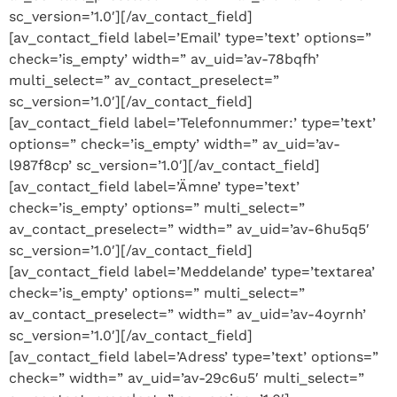
sc_version=’1.0′][/av_contact_field]
[av_contact_field label=’Email’ type=’text’ options=”
check=’is_empty’ width=” av_uid=’av-78bqfh’
multi_select=” av_contact_preselect=”
sc_version=’1.0′][/av_contact_field]
[av_contact_field label=’Telefonnummer:’ type=’text’
options=” check=’is_empty’ width=” av_uid=’av-
l987f8cp’ sc_version=’1.0′][/av_contact_field]
[av_contact_field label=’Ämne’ type=’text’
check=’is_empty’ options=” multi_select=”
av_contact_preselect=” width=” av_uid=’av-6hu5q5′
sc_version=’1.0′][/av_contact_field]
[av_contact_field label=’Meddelande’ type=’textarea’
check=’is_empty’ options=” multi_select=”
av_contact_preselect=” width=” av_uid=’av-4oyrnh’
sc_version=’1.0′][/av_contact_field]
[av_contact_field label=’Adress’ type=’text’ options=”
check=” width=” av_uid=’av-29c6u5′ multi_select=”