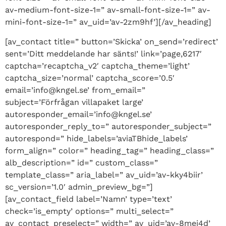
av-medium-font-size-1=” av-small-font-size-1=” av-
mini-font-size-1=” av_uid=’av-2zm9hf’][/av_heading]
[av_contact title=” button=’Skicka’ on_send=’redirect’
sent=’Ditt meddelande har sänts!’ link=’page,6217′
captcha=’recaptcha_v2′ captcha_theme=’light’
captcha_size=’normal’ captcha_score=’0.5′
email=’info@kngel.se’ from_email=”
subject=’Förfrågan villapaket large’
autoresponder_email=’info@kngel.se’
autoresponder_reply_to=” autoresponder_subject=”
autorespond=” hide_labels=’aviaTBhide_labels’
form_align=” color=” heading_tag=” heading_class=”
alb_description=” id=” custom_class=”
template_class=” aria_label=” av_uid=’av-kky4biir’
sc_version=’1.0′ admin_preview_bg=”]
[av_contact_field label=’Namn’ type=’text’
check=’is_empty’ options=” multi_select=”
av_contact_preselect=” width=” av_uid=’av-8mei4d’