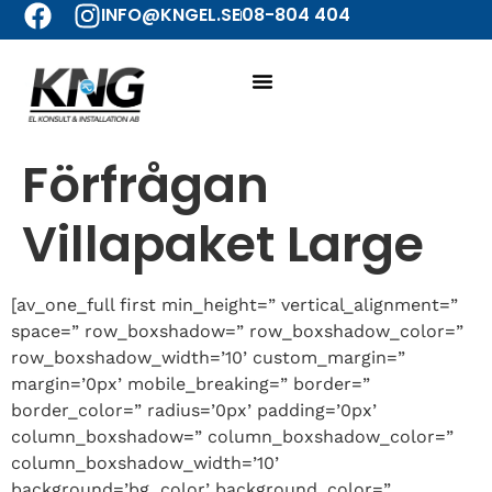
INFO@KNGEL.SE
08-804 404
Förfrågan
Villapaket Large
[av_one_full first min_height=” vertical_alignment=”
space=” row_boxshadow=” row_boxshadow_color=”
row_boxshadow_width=’10’ custom_margin=”
margin=’0px’ mobile_breaking=” border=”
border_color=” radius=’0px’ padding=’0px’
column_boxshadow=” column_boxshadow_color=”
column_boxshadow_width=’10’
background=’bg_color’ background_color=”