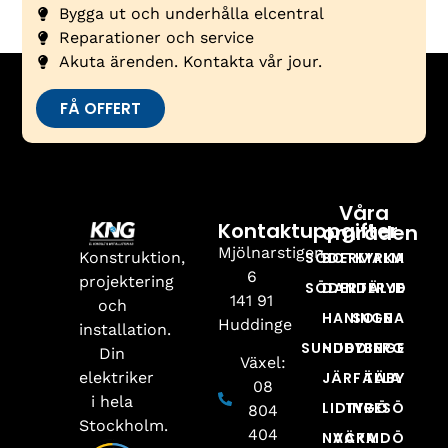
Bygga ut och underhålla elcentral
Reparationer och service
Akuta ärenden. Kontakta vår jour.
FÅ OFFERT
Våra
Kontaktuppgifter
områden
Mjölnarstigen
Konstruktion,
SÖDERMALM
BOTKYRKA
6
projektering
SÖDERTÄLJE
DANDERYD
141 91
och
HANINGE
SOLNA
Huddinge
installation.
SUNDBYBERG
HUDDINGE
Din
Växel:
elektriker
JÄRFÄLLA
TÄBY
08
i hela
LIDINGÖ
TYRESÖ
804
Stockholm.
404
NACKA
VÄRMDÖ