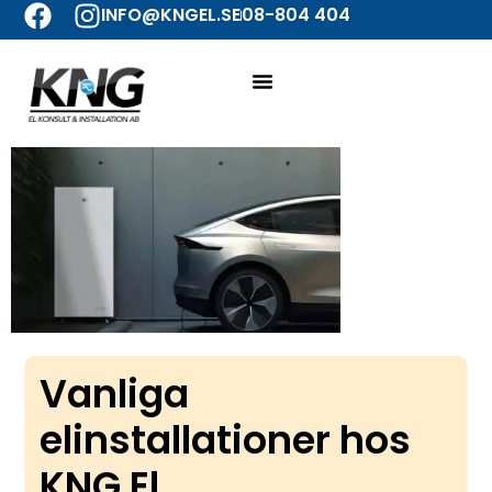
INFO@KNGEL.SE
08-804 404
Vanliga
elinstallationer hos
KNG El