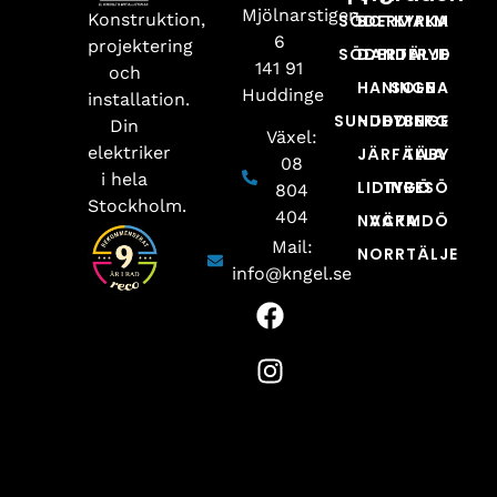
Mjölnarstigen
Konstruktion,
SÖDERMALM
BOTKYRKA
6
projektering
SÖDERTÄLJE
DANDERYD
141 91
och
HANINGE
SOLNA
Huddinge
installation.
SUNDBYBERG
HUDDINGE
Din
Växel:
elektriker
JÄRFÄLLA
TÄBY
08
i hela
LIDINGÖ
TYRESÖ
804
Stockholm.
404
NACKA
VÄRMDÖ
Mail:
NORRTÄLJE
info@kngel.se