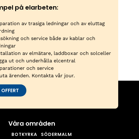
mpel på elarbeten:
paration av trasiga ledningar och av eluttag
rdning
lsökning och service både av kablar och
dningar
stallation av elmätare, laddboxar och solceller
gga ut och underhålla elcentral
parationer och service
uta ärenden. Kontakta vår jour.
 OFFERT
Våra områden
BOTKYRKA
SÖDERMALM