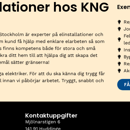
llationer hos KNG
Exe
Re
Jo
 Stockholm är experter på elinstallationer och
Fe
om kund få hjälp med enklare elarbeten så som
le
ss finns kompetens både för stora och små
In
kra ditt hem till att hjälpa dig att skapa det
By
mål sätter gränserna!
Re
Ak
a elektriker. För att du ska känna dig trygg får
ll innan vi påbörjar arbetet. Tryggt, snabbt och
FÅ
Kontaktuppgifter
Mjölnarstigen 6
141 91 Huddinge