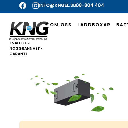
INFO@KNGEL.SE
08-804 404
OM OSS
LADDBOXAR
BAT
KVALITET •
NOGGRANNHET •
GARANTI