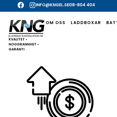
INFO@KNGEL.SE
08-804 404
OM OSS
LADDBOXAR
BAT
KVALITET •
NOGGRANNHET •
GARANTI