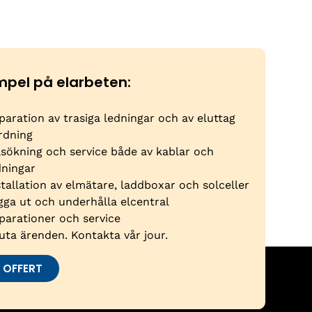
mpel på elarbeten:
paration av trasiga ledningar och av eluttag
rdning
lsökning och service både av kablar och
dningar
stallation av elmätare, laddboxar och solceller
gga ut och underhålla elcentral
parationer och service
uta ärenden. Kontakta vår jour.
 OFFERT