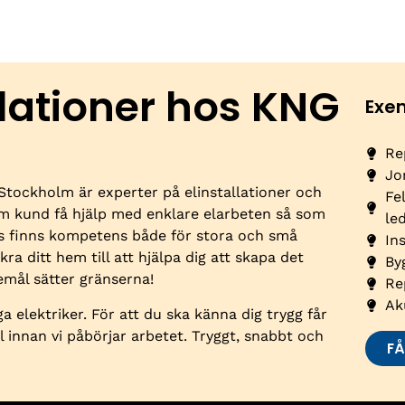
llationer hos KNG
Exe
Re
Jo
 Stockholm är experter på elinstallationer och
Fe
om kund få hjälp med enklare elarbeten så som
le
ss finns kompetens både för stora och små
In
kra ditt hem till att hjälpa dig att skapa det
By
mål sätter gränserna!
Re
Ak
a elektriker. För att du ska känna dig trygg får
ll innan vi påbörjar arbetet. Tryggt, snabbt och
FÅ