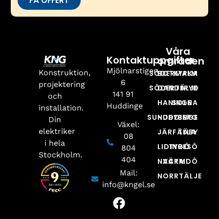
FÅ OFFERT
Våra
Kontaktuppgifter
områden
Mjölnarstigen
Konstruktion,
SÖDERMALM
BOTKYRKA
6
projektering
SÖDERTÄLJE
DANDERYD
141 91
och
HANINGE
SOLNA
Huddinge
installation.
SUNDBYBERG
HUDDINGE
Din
Växel:
elektriker
JÄRFÄLLA
TÄBY
08
i hela
LIDINGÖ
TYRESÖ
804
Stockholm.
404
NACKA
VÄRMDÖ
Mail:
NORRTÄLJE
info@kngel.se