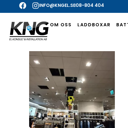
INFO@KNGEL.SE
08-804 404
OM OSS
LADDBOXAR
BAT