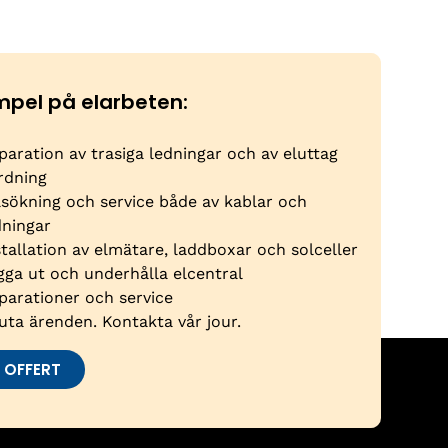
mpel på elarbeten:
paration av trasiga ledningar och av eluttag
rdning
lsökning och service både av kablar och
dningar
stallation av elmätare, laddboxar och solceller
gga ut och underhålla elcentral
parationer och service
uta ärenden. Kontakta vår jour.
 OFFERT