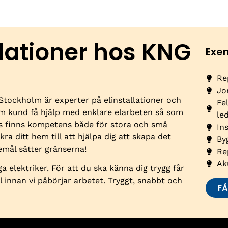
llationer hos KNG
Exe
Re
Jo
 Stockholm är experter på elinstallationer och
Fe
om kund få hjälp med enklare elarbeten så som
le
ss finns kompetens både för stora och små
In
kra ditt hem till att hjälpa dig att skapa det
By
mål sätter gränserna!
Re
Ak
a elektriker. För att du ska känna dig trygg får
ll innan vi påbörjar arbetet. Tryggt, snabbt och
FÅ