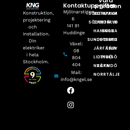
Våra
Kontaktuppgifter
områden
Mjölnarstigen
Konstruktion,
SÖDERMALM
BOTKYRKA
6
projektering
SÖDERTÄLJE
DANDERYD
141 91
och
HANINGE
SOLNA
Huddinge
installation.
SUNDBYBERG
HUDDINGE
Din
Växel:
elektriker
JÄRFÄLLA
TÄBY
08
i hela
LIDINGÖ
TYRESÖ
804
Stockholm.
404
NACKA
VÄRMDÖ
Mail:
NORRTÄLJE
info@kngel.se