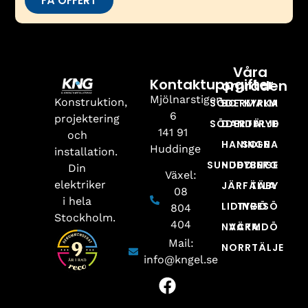
FÅ OFFERT
Våra
Kontaktuppgifter
områden
Mjölnarstigen
Konstruktion,
SÖDERMALM
BOTKYRKA
6
projektering
SÖDERTÄLJE
DANDERYD
141 91
och
HANINGE
SOLNA
Huddinge
installation.
SUNDBYBERG
HUDDINGE
Din
Växel:
elektriker
JÄRFÄLLA
TÄBY
08
i hela
LIDINGÖ
TYRESÖ
804
Stockholm.
404
NACKA
VÄRMDÖ
Mail:
NORRTÄLJE
info@kngel.se