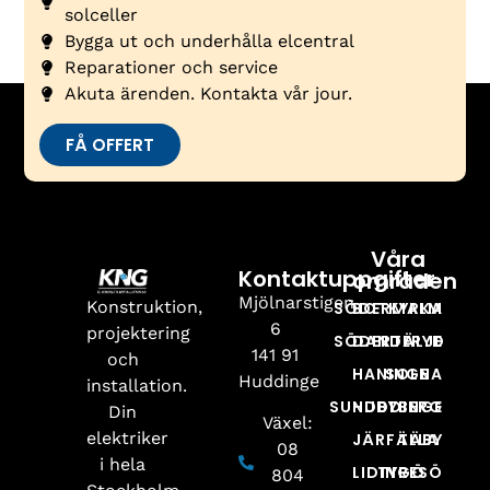
solceller
Bygga ut och underhålla elcentral
Reparationer och service
Akuta ärenden. Kontakta vår jour.
FÅ OFFERT
Våra
Kontaktuppgifter
områden
Mjölnarstigen
Konstruktion,
SÖDERMALM
BOTKYRKA
6
projektering
SÖDERTÄLJE
DANDERYD
141 91
och
HANINGE
SOLNA
Huddinge
installation.
SUNDBYBERG
HUDDINGE
Din
Växel:
elektriker
JÄRFÄLLA
TÄBY
08
i hela
LIDINGÖ
TYRESÖ
804