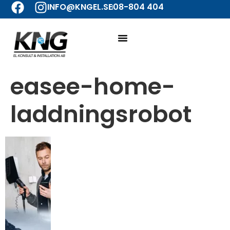
INFO@KNGEL.SE
08-804 404
easee-home-
laddningsrobot