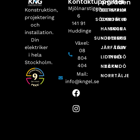
Kontaktuppgifter
områden
Mjölnarstigen
Konstruktion,
SÖDERMALM
BOTKYRKA
6
projektering
SÖDERTÄLJE
DANDERYD
141 91
och
HANINGE
SOLNA
Huddinge
installation.
SUNDBYBERG
HUDDINGE
Din
Växel:
elektriker
JÄRFÄLLA
TÄBY
08
i hela
LIDINGÖ
TYRESÖ
804
Stockholm.
404
NACKA
VÄRMDÖ
Mail:
NORRTÄLJE
info@kngel.se