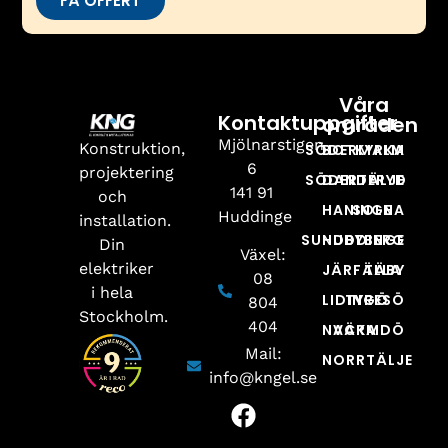
FÅ OFFERT
Våra
Kontaktuppgifter
områden
Mjölnarstigen
Konstruktion,
SÖDERMALM
BOTKYRKA
6
projektering
SÖDERTÄLJE
DANDERYD
141 91
och
HANINGE
SOLNA
Huddinge
installation.
SUNDBYBERG
HUDDINGE
Din
Växel:
elektriker
JÄRFÄLLA
TÄBY
08
i hela
LIDINGÖ
TYRESÖ
804
Stockholm.
404
NACKA
VÄRMDÖ
Mail:
NORRTÄLJE
info@kngel.se